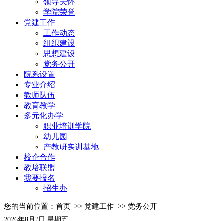
领导关怀
学院荣誉
党建工作
工作动态
组织建设
思想建设
党务公开
院系设置
专业介绍
教师队伍
教育教学
多元化办学
职业培训学院
幼儿园
产教研实训基地
校企合作
教培联盟
我要报名
招生办
您的当前位置：
首页
>>
党建工作
>>
党务公开
2026年8月7日 星期五