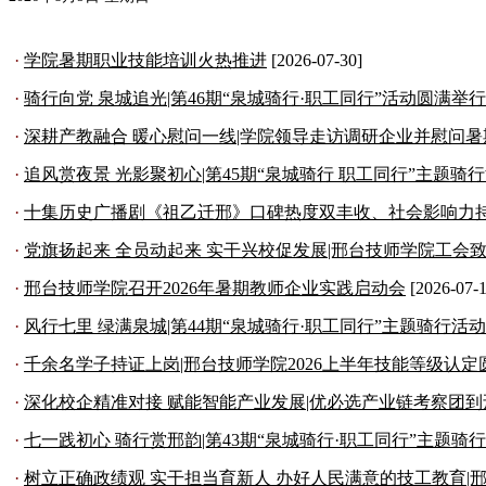
学院新闻
·
学院暑期职业技能培训火热推进
[2026-07-30]
·
骑行向党 泉城追光|第46期“泉城骑行·职工同行”活动圆满举行
·
深耕产教融合 暖心慰问一线|学院领导走访调研企业并慰问
·
追风赏夜景 光影聚初心|第45期“泉城骑行 职工同行”主题骑
·
十集历史广播剧《祖乙迁邢》口碑热度双丰收、社会影响力
·
党旗扬起来 全员动起来 实干兴校促发展|邢台技师学院工会
·
邢台技师学院召开2026年暑期教师企业实践启动会
[2026-07-1
·
风行七里 绿满泉城|第44期“泉城骑行·职工同行”主题骑行活动
·
千余名学子持证上岗|邢台技师学院2026上半年技能等级认定
·
深化校企精准对接 赋能智能产业发展|优必选产业链考察团
·
七一践初心 骑行赏邢韵|第43期“泉城骑行·职工同行”主题骑
·
树立正确政绩观 实干担当育新人 办好人民满意的技工教育