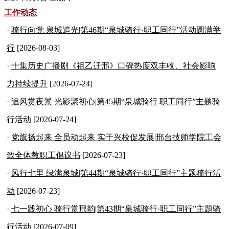
工作动态
·
骑行向党 泉城追光|第46期“泉城骑行·职工同行”活动圆满举
行
[2026-08-03]
·
十集历史广播剧《祖乙迁邢》口碑热度双丰收、社会影响
力持续提升
[2026-07-24]
·
追风赏夜景 光影聚初心|第45期“泉城骑行 职工同行”主题骑
行活动
[2026-07-24]
·
党旗扬起来 全员动起来 实干兴校促发展|邢台技师学院工会
致全体教职工倡议书
[2026-07-23]
·
风行七里 绿满泉城|第44期“泉城骑行·职工同行”主题骑行活
动
[2026-07-23]
·
七一践初心 骑行赏邢韵|第43期“泉城骑行·职工同行”主题骑
行活动
[2026-07-09]