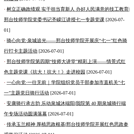
·
树立正确政绩观 实干担当育新人 办好人民满意的技工教育|
邢台技师学院党委书记齐嵘江讲授七一专题党课
[2026-07-
01]
·
骑心向党·泉城追光——邢台技师学院开展庆“七一”红色骑
行打卡主题活动
[2026-07-01]
·
邢台技师学院第四期“技师大讲堂”精彩上演——情景式红
色主题党课《抗大！抗大！》走进校园
[2026-07-01]
·
一心向党·一往无前｜学院组织党员干部参加市直机关“七
一”主题党日骑行活动
[2026-07-01]
·
安康骑行承古韵 乐动泉城沐端阳|我院第 40 期泉城骑行端
午专场活动圆满落幕
[2026-07-01]
·
传承玉兰精神 厚植思政根基|邢台技师学院开展红色思政参