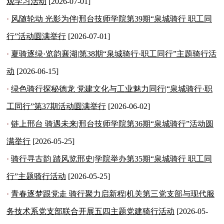
观学习活动
[2026-07-01]
·
风随轮动 光影为伴|邢台技师学院第39期“泉城骑行 职工同
行”活动圆满举行
[2026-07-01]
·
夏骑逐绿·览韵襄湖|第38期“泉城骑行·职工同行”主题骑行活
动
[2026-06-15]
·
绿色骑行探秘德龙 党建文化与工业魅力同行|“泉城骑行·职
工同行”第37期活动圆满举行
[2026-06-02]
·
链上邢台 骑遇未来|邢台技师学院第36期“泉城骑行”活动圆
满举行
[2026-05-25]
·
骑行寻古韵 踏风览邢史|学院举办第35期“泉城骑行 职工同
行”主题骑行活动
[2026-05-25]
·
青春逐梦跟党走 骑行聚力启新程|机关第三党支部与现代服
务技术系党支部联合开展五四主题党建骑行活动
[2026-05-